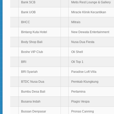
Bank SCB
Metis Rest Lounge & Gallery
Bank UOB
Miracle Klinik Kecantikan
BHCC
Mitrais
Bintang Kuta Hotel
New Dewata Entertainment
Body Shop Bali
Nusa Dua Fiesta
Boshe VIP Club
Oli Shell
BRI
Oli Top 1
BRI Syariah
Paradise Loft Villa
BTDC Nusa Dua
Pemkab Klungkung
Bumbu Desa Bali
Pertamina
Busana Indah
Piagio Vespa
Bussan Denpasar
Pronas Canning