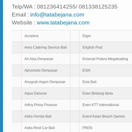
Telp/WA : 081236414255/ 081338125235
Email :
info@tatabejana.com
Website :
www.tatabejana.com
Accelera
Eiger
Aero Catering Service Bali
English First
Air Asia Denpasar
Enseval Putera Megatrading
Ajinomoto Denpasar
ESIA
Anugrah Argon Denpasar
Esia Bali
Aqua Danone
Even Bintang Idola
Artha Prima Finance
Even KTT international
Astra Honda Bali
Event Asian Beach Games
Astra Rest Car Bali
FREN