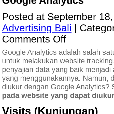
Google Analytics
Posted at September 18,
Advertising Bali
|
Categor
on
Comments Off
7
Data
Utama
Google Analytics adalah salah sat
Website
yang
untuk melakukan website tracking.
Dapat
penyajian data yang baik menjad
Diukur
Dengan
yang menggunakannya. Namun, da
Google
Analytics
diukur dengan Google Analytics
pada website yang dapat diuku
Visits (Kunjungan)