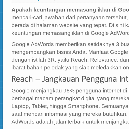
3
Keuntungan
Memasang
Apakah keuntungan memasang iklan di Goo
Iklan
di
Google
mencari-cari jawaban dari pertanyaan tersebu
AdWords
berada di halaman website yang tepat. Di sini
keuntungan memasang iklan di Google AdWords
Google AdWords memberikan setidaknya 3 bua
mengembangkan bisnis Anda. Manfaat Google 
dengan istilah 3R, yaitu Reach, Relevance, dan
ibarat bahan peledak yang siap meledakkan o
Google menjangkau 96% pengguna internet di
berbagai macam perangkat digital yang mereka
Laptop, Tablet, hingga Smartphone. Semuan
saat mencari informasi yang mereka butuhkan. 
AdWords adalah jalan terbaik untuk menjangka