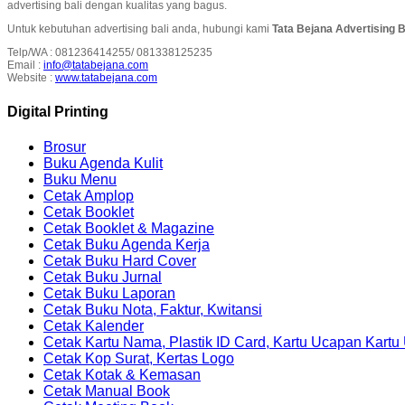
advertising bali dengan kualitas yang bagus.
Untuk kebutuhan advertising bali anda, hubungi kami
Tata Bejana Advertising Ba
Telp/WA : 081236414255/ 081338125235
Email :
info@tatabejana.com
Website :
www.tatabejana.com
Digital Printing
Brosur
Buku Agenda Kulit
Buku Menu
Cetak Amplop
Cetak Booklet
Cetak Booklet & Magazine
Cetak Buku Agenda Kerja
Cetak Buku Hard Cover
Cetak Buku Jurnal
Cetak Buku Laporan
Cetak Buku Nota, Faktur, Kwitansi
Cetak Kalender
Cetak Kartu Nama, Plastik ID Card, Kartu Ucapan Kart
Cetak Kop Surat, Kertas Logo
Cetak Kotak & Kemasan
Cetak Manual Book