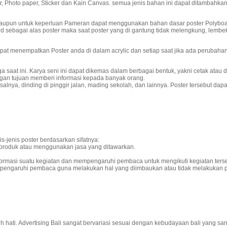
, Photo paper, Sticker dan Kain Canvas. semua jenis bahan ini dapat ditambahkan
aupun untuk keperluan Pameran dapat menggunakan bahan dasar poster Polyboard 
sebagai alas poster maka saat poster yang di gantung tidak melengkung, lembek 
 menempatkan Poster anda di dalam acrylic dan setiap saat jika ada perubahan m
saat ini. Karya seni ini dapat dikemas dalam berbagai bentuk, yakni cetak atau di
ngan tujuan memberi informasi kepada banyak orang.
alnya, dinding di pinggir jalan, mading sekolah, dan lainnya. Poster tersebut da
is-jenis poster berdasarkan sifatnya:
u produk atau menggunakan jasa yang ditawarkan.
formasi suatu kegiatan dan mempengaruhi pembaca untuk mengikuti kegiatan terse
mpengaruhi pembaca guna melakukan hal yang diimbaukan atau tidak melakukan pe
uh hati. Advertising Bali sangat bervariasi sesuai dengan kebudayaan bali yang