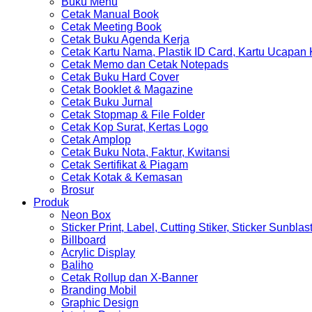
Buku Menu
Cetak Manual Book
Cetak Meeting Book
Cetak Buku Agenda Kerja
Cetak Kartu Nama, Plastik ID Card, Kartu Ucapan
Cetak Memo dan Cetak Notepads
Cetak Buku Hard Cover
Cetak Booklet & Magazine
Cetak Buku Jurnal
Cetak Stopmap & File Folder
Cetak Kop Surat, Kertas Logo
Cetak Amplop
Cetak Buku Nota, Faktur, Kwitansi
Cetak Sertifikat & Piagam
Cetak Kotak & Kemasan
Brosur
Produk
Neon Box
Sticker Print, Label, Cutting Stiker, Sticker Sunblas
Billboard
Acrylic Display
Baliho
Cetak Rollup dan X-Banner
Branding Mobil
Graphic Design