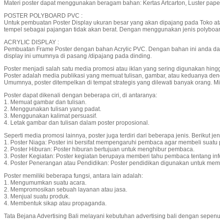
Materi poster dapat menggunakan beragam bahan: Kertas Artcarton, Luster paper
POSTER POLYBOARD PVC :
Untuk pembuatan Poster Display ukuran besar yang akan dipajang pada Toko at
tempel sebagai pajangan tidak akan berat. Dengan menggunakan jenis polyboard 
ACRYLIC DISPLAY :
Pembuatan Frame Poster dengan bahan Acrylic PVC. Dengan bahan ini anda dapat
display ini umumnya di pasang /dipajang pada dinding.
Poster menjadi salah satu media promosi atau iklan yang sering digunakan hingga 
Poster adalah media publikasi yang memuat tulisan, gambar, atau keduanya de
Umumnya, poster ditempelkan di tempat strategis yang dilewati banyak orang. Mis
Poster dapat dikenali dengan beberapa ciri, di antaranya:
1. Memuat gambar dan tulisan.
2. Menggunakan tulisan yang padat.
3. Menggunakan kalimat persuasif.
4. Letak gambar dan tulisan dalam poster proposional.
Seperti media promosi lainnya, poster juga terdiri dari beberapa jenis. Berikut jen
1. Poster Niaga: Poster ini bersifat mempengaruhi pembaca agar membeli suat
2. Poster Hiburan: Poster hiburan bertujuan untuk menghibur pembaca.
3. Poster Kegiatan: Poster kegiatan berupaya memberi tahu pembaca tentang in
4. Poster Penerangan atau Pendidikan: Poster pendidikan digunakan untuk me
Poster memiliki beberapa fungsi, antara lain adalah:
1. Mengumumkan suatu acara.
2. Mempromosikan sebuah layanan atau jasa.
3. Menjual suatu produk.
4. Membentuk sikap atau propaganda.
Tata Bejana Advertising Bali melayani kebutuhan advertising bali dengan sepen