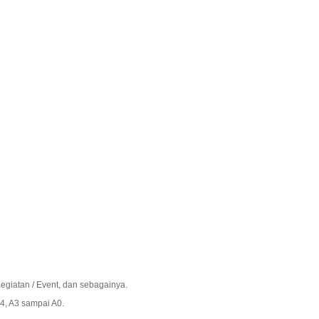
Kegiatan / Event, dan sebagainya.
A4, A3 sampai A0.