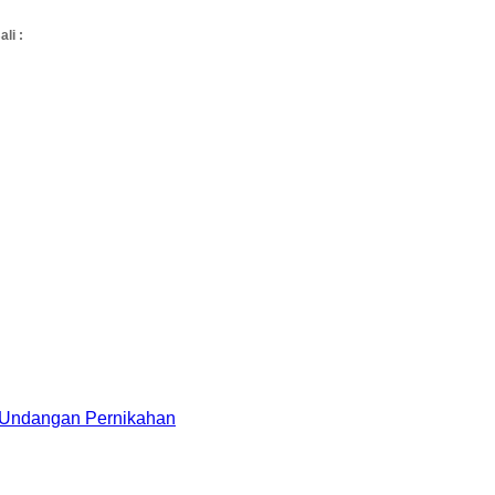
li :
u Undangan Pernikahan