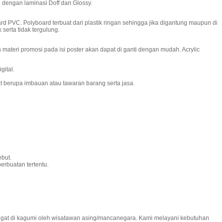
 dengan laminasi Doff dan Glossy.
PVC. Polyboard terbuat dari plastik ringan sehingga jika digantung maupun di
serta tidak tergulung.
ateri promosi pada isi poster akan dapat di ganti dengan mudah. Acrylic
gital.
pat berupa imbauan atau tawaran barang serta jasa.
but.
rbuatan tertentu.
 sangat di kagumi oleh wisatawan asing/mancanegara. Kami melayani kebutuhan