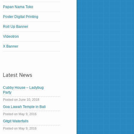
Papan Nama Toko
Poster Digital Printing
Roll Up Banner
Videotron
X Banner
Cubby House – Ladybug
Party
Posted on June 10, 2018
Goa Lawah Temple in Bali
Posted on May 9, 2016
Gitgit Waterfalls
Posted on May 9, 2016