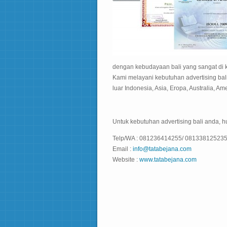
dengan kebudayaan bali yang sangat di
Kami melayani kebutuhan advertising bali
luar Indonesia, Asia, Eropa, Australia, Ame
Untuk kebutuhan advertising bali anda, 
Telp/WA : 081236414255/ 08133812523
Email :
info@tatabejana.com
Website :
www.tatabejana.com