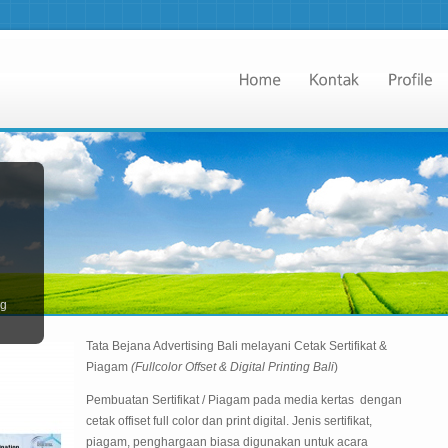
ng
Tata Bejana Advertising Bali melayani Cetak Sertifikat &
Piagam
(Fullcolor Offset & Digital Printing Bali
)
Pembuatan Sertifikat / Piagam pada media kertas dengan
cetak offiset full color dan print digital. Jenis sertifikat,
piagam, penghargaan biasa digunakan untuk acara